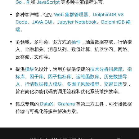
Go
，
R
和
JavaScript
等多种主流编程语言。
多种客户端，包括
Web 集群管理器
、
DolphinDB VS
Code
、
JAVA GUI
、
Jupyter Notebook
、
DolphinDB 终
端
。
多领域、多种类、多方式的
插件
，涵盖数据存取、行情接
入、金融相关、消息队列、数值计算、机器学习、网络、
云存储、文件等。
提供
模块
化设计，为用户提供便捷的
技术分析指标库
、
指
标库
、
因子库
、
因子指标库
、
运维函数库
、
历史数据导
入
、
行情数据接入模块
、
多因子风险模型
、
交易日历
等，
旨在简化功能代码的调用流程和优化系统维护效率。
集成专属的
DataX
、
Grafana
等第三方工具，可衔接数据
传输与可视化等多种解决方案。