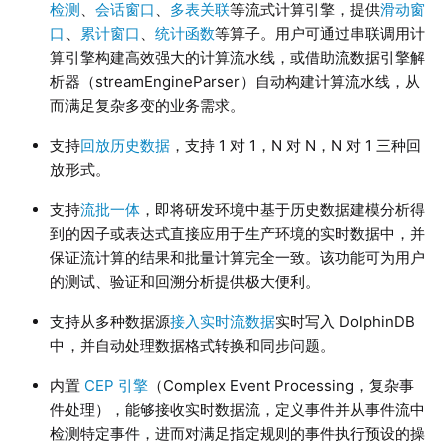
检测
、
会话窗口
、
多表关联
等流式计算引擎，提供
滑动窗
口
、
累计窗口
、
统计函数
等算子。用户可通过串联调用计
算引擎构建高效强大的计算流水线，或借助流数据引擎解
析器（streamEngineParser）自动构建计算流水线，从
而满足复杂多变的业务需求。
支持
回放历史数据
，支持 1 对 1，N 对 N，N 对 1 三种回
放形式。
支持
流批一体
，即将研发环境中基于历史数据建模分析得
到的因子或表达式直接应用于生产环境的实时数据中，并
保证流计算的结果和批量计算完全一致。该功能可为用户
的测试、验证和回溯分析提供极大便利。
支持从多种数据源
接入实时流数据
实时写入 DolphinDB
中，并自动处理数据格式转换和同步问题。
内置
CEP 引擎
（Complex Event Processing，复杂事
件处理），能够接收实时数据流，定义事件并从事件流中
检测特定事件，进而对满足指定规则的事件执行预设的操